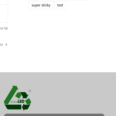
super sticky
test
mt 16)
or