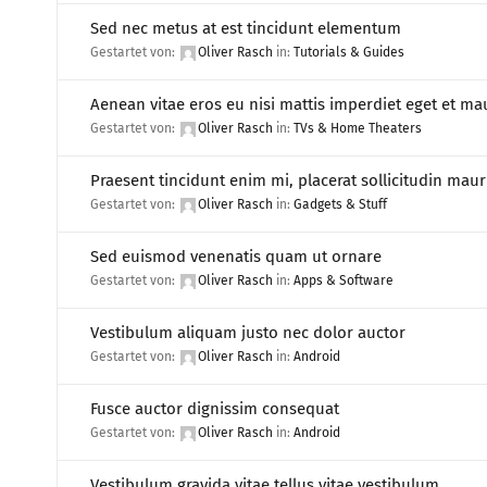
Sed nec metus at est tincidunt elementum
Gestartet von:
Oliver Rasch
in:
Tutorials & Guides
Aenean vitae eros eu nisi mattis imperdiet eget et ma
Gestartet von:
Oliver Rasch
in:
TVs & Home Theaters
Praesent tincidunt enim mi, placerat sollicitudin mauri
Gestartet von:
Oliver Rasch
in:
Gadgets & Stuff
Sed euismod venenatis quam ut ornare
Gestartet von:
Oliver Rasch
in:
Apps & Software
Vestibulum aliquam justo nec dolor auctor
Gestartet von:
Oliver Rasch
in:
Android
Fusce auctor dignissim consequat
Gestartet von:
Oliver Rasch
in:
Android
Vestibulum gravida vitae tellus vitae vestibulum