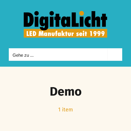
Zum
Inhalt
springen
Gehe zu ...
Demo
1 item