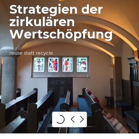
S
t
r
a
t
e
g
i
e
n
d
e
r
z
i
r
k
u
l
ä
r
e
n
W
e
r
t
s
c
h
ö
p
f
u
n
g
reuse statt recycle