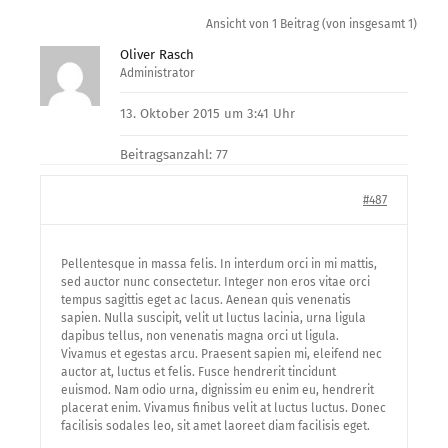
Ansicht von 1 Beitrag (von insgesamt 1)
Oliver Rasch
Administrator
13. Oktober 2015 um 3:41 Uhr
Beitragsanzahl: 77
#487
Pellentesque in massa felis. In interdum orci in mi mattis,
sed auctor nunc consectetur. Integer non eros vitae orci
tempus sagittis eget ac lacus. Aenean quis venenatis
sapien. Nulla suscipit, velit ut luctus lacinia, urna ligula
dapibus tellus, non venenatis magna orci ut ligula.
Vivamus et egestas arcu. Praesent sapien mi, eleifend nec
auctor at, luctus et felis. Fusce hendrerit tincidunt
euismod. Nam odio urna, dignissim eu enim eu, hendrerit
placerat enim. Vivamus finibus velit at luctus luctus. Donec
facilisis sodales leo, sit amet laoreet diam facilisis eget.