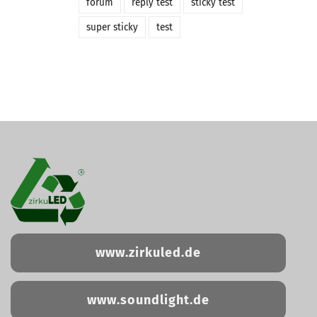
forum
reply test
sticky test
super sticky
test
www.zirkuled.de
www.soundlight.de