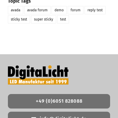
Topic Tags
avada
avada forum
demo
forum
reply test
sticky test
super sticky
test
+49 (0)6051 828088