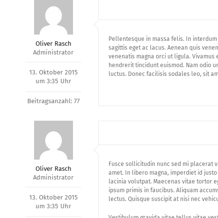
Pellentesque in massa felis. In interdum 
Oliver Rasch
sagittis eget ac lacus. Aenean quis venena
Administrator
venenatis magna orci ut ligula. Vivamus e
hendrerit tincidunt euismod. Nam odio urn
13. Oktober 2015
luctus. Donec facilisis sodales leo, sit am
um 3:35 Uhr
Beitragsanzahl: 77
Fusce sollicitudin nunc sed mi placerat v
Oliver Rasch
amet. In libero magna, imperdiet id just
Administrator
lacinia volutpat. Maecenas vitae tortor 
ipsum primis in faucibus. Aliquam accums
13. Oktober 2015
lectus. Quisque suscipit at nisi nec vehic
um 3:35 Uhr
Vestibulum gravida vitae tellus vitae ves