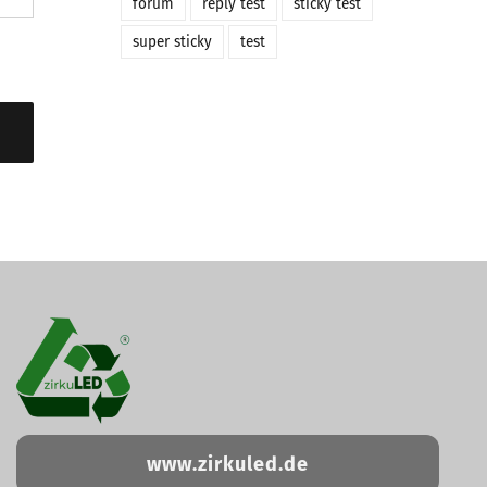
forum
reply test
sticky test
super sticky
test
www.zirkuled.de