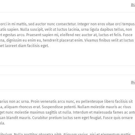
#4
orci in mi mattis, sed auctor nunc consectetur. Integer non eros vitae orci tempus
tis sapien. Nulla suscipit, velit ut luctus lacinia, urna ligula dapibus tellus, non
t egestas arcu. Praesent sapien mi, eleifend nec auctor at, luctus et felis. Fusce
a, dignissim eu enim eu, hendrerit placerat enim. Vivamus finibus velit at luctus
et laoreet diam facilisis eget.
#4
arius non ac urna. Proin venenatis arcu nunc, eu pellentesque libero facilisis sit
o a, aliquam rhoncus erat. Suspendisse potenti. Nullam molestie mauris ac risus
eget nunc molestie maximus sagittis ut nulla. Interdum et malesuada fames ac ant
an blandit mauris. Curabitur pretium luctus sem eget feugiat. Fusce quis ornare
ula.
tibulum. Nulla porttitor pharetra nibh. Aliquam varius, nisi et elementum mattis,