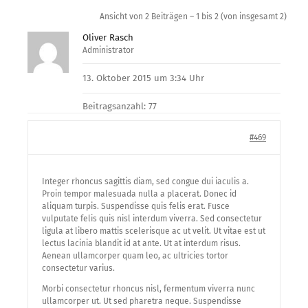
Ansicht von 2 Beiträgen – 1 bis 2 (von insgesamt 2)
Oliver Rasch
Administrator
13. Oktober 2015 um 3:34 Uhr
Beitragsanzahl: 77
#469
Integer rhoncus sagittis diam, sed congue dui iaculis a.
Proin tempor malesuada nulla a placerat. Donec id
aliquam turpis. Suspendisse quis felis erat. Fusce
vulputate felis quis nisl interdum viverra. Sed consectetur
ligula at libero mattis scelerisque ac ut velit. Ut vitae est ut
lectus lacinia blandit id at ante. Ut at interdum risus.
Aenean ullamcorper quam leo, ac ultricies tortor
consectetur varius.
Morbi consectetur rhoncus nisl, fermentum viverra nunc
ullamcorper ut. Ut sed pharetra neque. Suspendisse