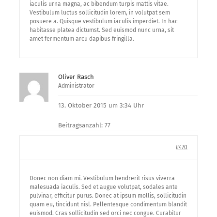
iaculis urna magna, ac bibendum turpis mattis vitae.
Vestibulum luctus sollicitudin lorem, in volutpat sem
posuere a. Quisque vestibulum iaculis imperdiet. In hac
habitasse platea dictumst. Sed euismod nunc urna, sit
amet fermentum arcu dapibus fringilla.
Oliver Rasch
Administrator
13. Oktober 2015 um 3:34 Uhr
Beitragsanzahl: 77
#470
Donec non diam mi. Vestibulum hendrerit risus viverra
malesuada iaculis. Sed et augue volutpat, sodales ante
pulvinar, efficitur purus. Donec at ipsum mollis, sollicitudin
quam eu, tincidunt nisl. Pellentesque condimentum blandit
euismod. Cras sollicitudin sed orci nec congue. Curabitur