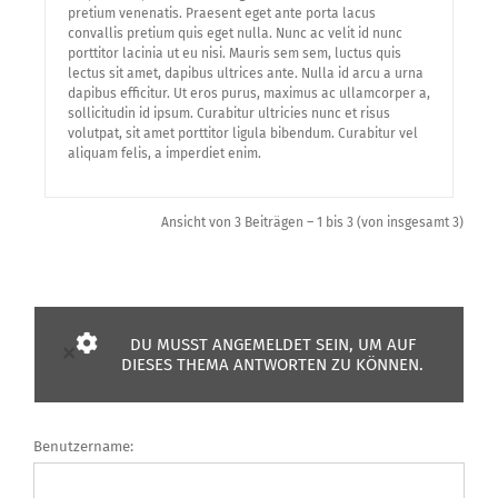
pretium venenatis. Praesent eget ante porta lacus
convallis pretium quis eget nulla. Nunc ac velit id nunc
porttitor lacinia ut eu nisi. Mauris sem sem, luctus quis
lectus sit amet, dapibus ultrices ante. Nulla id arcu a urna
dapibus efficitur. Ut eros purus, maximus ac ullamcorper a,
sollicitudin id ipsum. Curabitur ultricies nunc et risus
volutpat, sit amet porttitor ligula bibendum. Curabitur vel
aliquam felis, a imperdiet enim.
Ansicht von 3 Beiträgen – 1 bis 3 (von insgesamt 3)
DU MUSST ANGEMELDET SEIN, UM AUF
×
DIESES THEMA ANTWORTEN ZU KÖNNEN.
Benutzername: