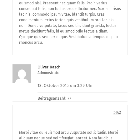
euismod nisl. Praesent nec quam felis. Proin varius
consequat felis, non luctus eros efficitur nec. Morbi in risus
lacinia, commodo ipsum vitae, blandit turpis. Cras
condimentum lectus tortor, quis vestibulum orci lacinia
non. Donec vulputate, lacus sed tincidunt gravida, lectus
metus tincidunt felis, id euismod odio lectus a diam.
Quisque quis semper neque. Vestibulum a tempus dui, eu
rhoncus arcu.
Oliver Rasch
Administrator
13. Oktober 2015 um 3:29 Uhr
Beitragsanzahl: 77
#462
Morbi vitae dui euismod arcu vulputate sollicitudin. Morbi
aliquam neque sed velit feugiat laoreet. Nam faucibus