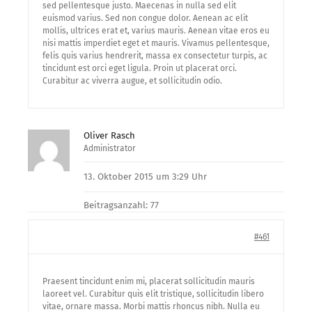
sed pellentesque justo. Maecenas in nulla sed elit
euismod varius. Sed non congue dolor. Aenean ac elit
mollis, ultrices erat et, varius mauris. Aenean vitae eros eu
nisi mattis imperdiet eget et mauris. Vivamus pellentesque,
felis quis varius hendrerit, massa ex consectetur turpis, ac
tincidunt est orci eget ligula. Proin ut placerat orci.
Curabitur ac viverra augue, et sollicitudin odio.
Oliver Rasch
Administrator
13. Oktober 2015 um 3:29 Uhr
Beitragsanzahl: 77
#461
Praesent tincidunt enim mi, placerat sollicitudin mauris
laoreet vel. Curabitur quis elit tristique, sollicitudin libero
vitae, ornare massa. Morbi mattis rhoncus nibh. Nulla eu