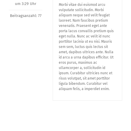
um 3:29 Uhr
Morbi vitae dui euismod arcu
vulputate sollicitudin. Morbi
aliquam neque sed velit feugiat
Beitragsanzahl: 77
laoreet. Nam faucibus pretium
venenatis. Praesent eget ante
porta lacus convallis pretium quis
eget nulla. Nunc ac velit id nunc
porttitor lacinia ut eu nisi. Mauris
sem sem, luctus quis lectus sit
amet, dapibus ultrices ante. Nulla
id arcu a urna dapibus efficitur. Ut
eros purus, maximus ac
ullamcorper a, sollicitudin id
ipsum. Curabitur ultricies nunc et
risus volutpat, sit amet porttitor
ligula bibendum. Curabitur vel
aliquam felis, a imperdiet enim.