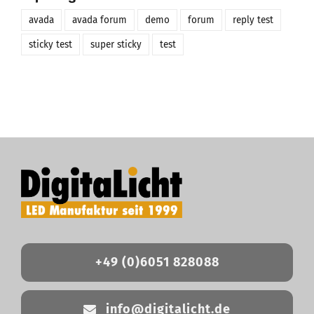
avada
avada forum
demo
forum
reply test
sticky test
super sticky
test
+49 (0)6051 828088
info@digitalicht.de