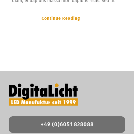
diam, et dapibus massa nibh dapibus risus. Sed ut
Continue Reading
+49 (0)6051 828088