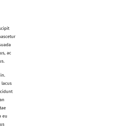
cipit
nascetur
esuada
us, ac
us.
in.
 lacus
ncidunt
san
tae
o eu
mus