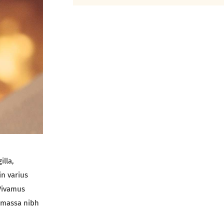
illa,
in varius
 Vivamus
s massa nibh