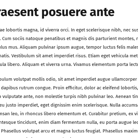
raesent posuere ante
tae lobortis magna, id viverra orci. In eget scelerisque nibh, nec sus
. Cum sociis natoque penatibus et magnis dis parturient montes, 
ulus mus. Aliquam pulvinar ipsum augue, tempor luctus felis mal
atis. Vestibulum sit amet imperdiet risus. Etiam eget vehicula met
ula libero. Aliquam et viverra urna. Vivamus elementum porta lect
bulum volutpat mollis odio, sit amet imperdiet augue ullamcorper 
 dapibus rutrum congue. Proin efficitur, dolor ac eleifend lobortis,
o vulputate ante, non molestie turpis nibh pulvinar leo. Aenean ti
eu justo imperdiet, eget dignissim enim scelerisque. Nulla accum
san leo, in rhoncus libero elementum et. Curabitur pretium, ex vi
ntesque tincidunt, enim diam fermentum nulla, eu porta augue le
 Phasellus volutpat arcu et magna luctus feugiat. Phasellus maxi