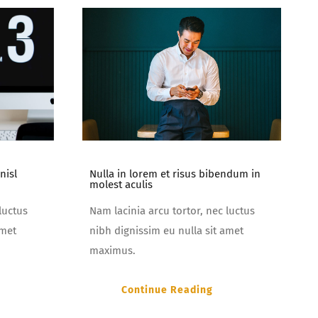
Nulla in lorem et risus bibendum in
nisl
molest aculis
Nam lacinia arcu tortor, nec luctus
luctus
nibh dignissim eu nulla sit amet
amet
maximus.
Continue Reading