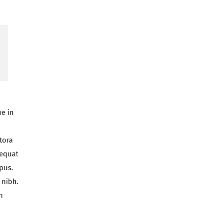
ue in
tora
sequat
pus.
 nibh.
n