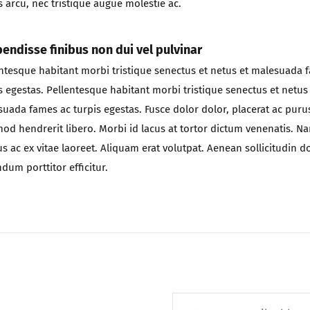
 arcu, nec tristique augue molestie ac.
endisse finibus non dui vel pulvinar
ntesque habitant morbi tristique senectus et netus et malesuada 
s egestas. Pellentesque habitant morbi tristique senectus et netus
uada fames ac turpis egestas. Fusce dolor dolor, placerat ac puru
od hendrerit libero. Morbi id lacus at tortor dictum venenatis. N
us ac ex vitae laoreet. Aliquam erat volutpat. Aenean sollicitudin d
dum porttitor efficitur.