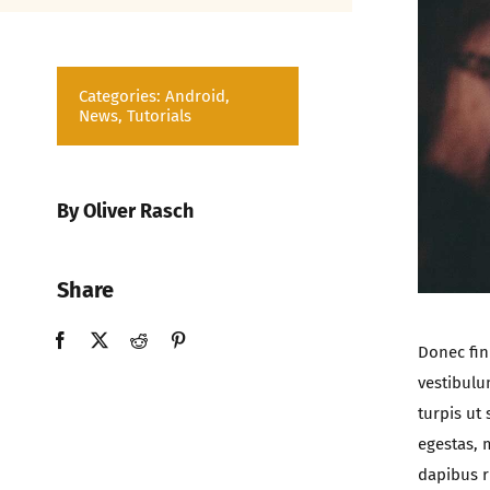
Categories:
Android
,
News
,
Tutorials
By Oliver Rasch
Share
Donec fini
vestibulu
turpis ut 
egestas, 
dapibus r