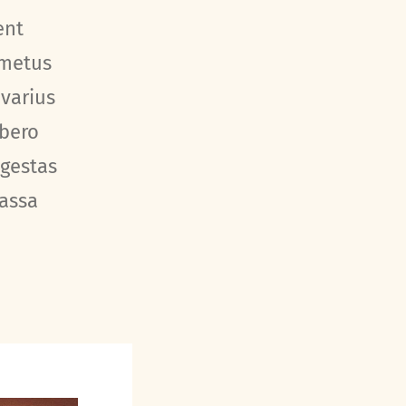
ent
 metus
 varius
ibero
egestas
massa