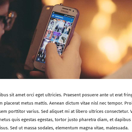
bus sit amet orci eget ultricies. Praesent posuere ante ut erat fring
m placerat metus mattis. Aenean dictum vitae nisl nec tempor. Pro
sem porttitor varius. Sed aliquet mi at libero ultrices consectetur.
metus quis egestas egestas, tortor justo pharetra diam, et dapibu
isus. Sed ut massa sodales, elementum magna vitae, malesuada.