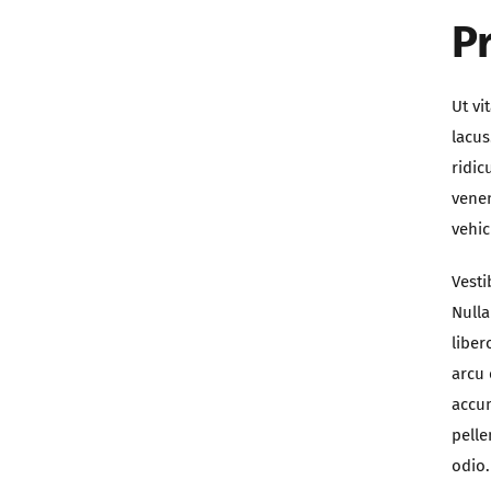
P
Ut vi
lacus
ridic
venen
vehic
Vesti
Nulla
liber
arcu 
accum
pelle
odio.