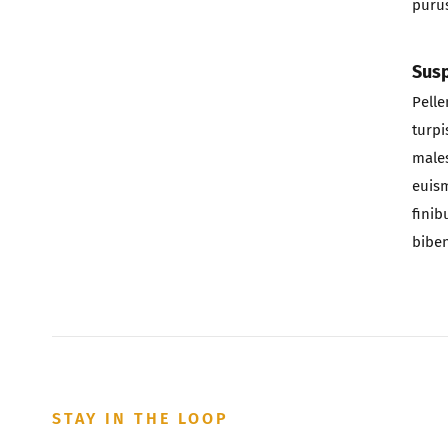
purus
Susp
Pelle
turpi
males
euism
finib
biben
STAY IN THE LOOP