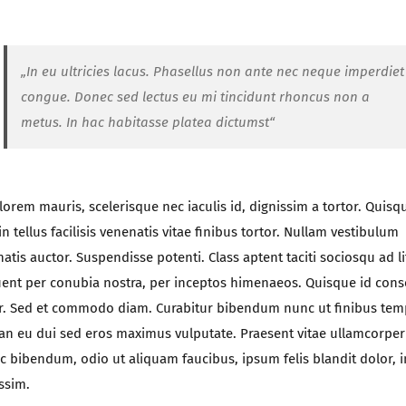
„In eu ultricies lacus. Phasellus non ante nec neque imperdiet
congue. Donec sed lectus eu mi tincidunt rhoncus non a
metus. In hac habitasse platea dictumst“
orem mauris, scelerisque nec iaculis id, dignissim a tortor. Quisq
in tellus facilisis venenatis vitae finibus tortor. Nullam vestibulum
atis auctor. Suspendisse potenti. Class aptent taciti sociosqu ad li
ent per conubia nostra, per inceptos himenaeos. Quisque id con
r. Sed et commodo diam. Curabitur bibendum nunc ut finibus tem
n eu dui sed eros maximus vulputate. Praesent vitae ullamcorper
 bibendum, odio ut aliquam faucibus, ipsum felis blandit dolor, i
ssim.