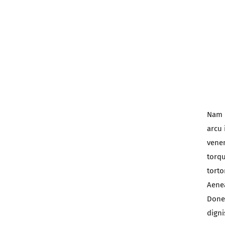
Nam l
arcu 
venen
torqu
torto
Aenea
Donec
digni