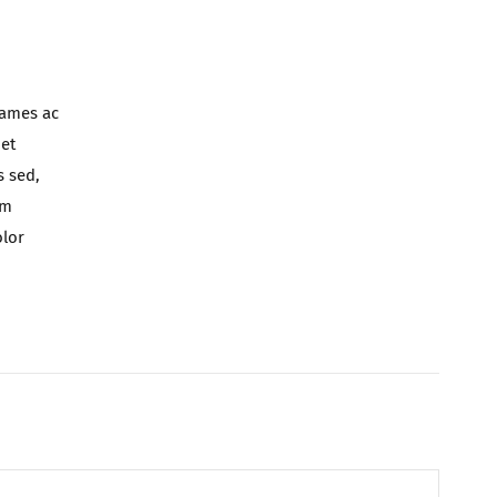
fames ac
 et
s sed,
am
olor