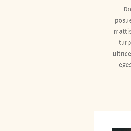
Do
posue
mattis
turp
ultric
eges