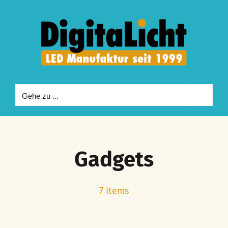
Zum
Inhalt
springen
Gehe zu ...
Gadgets
7 items