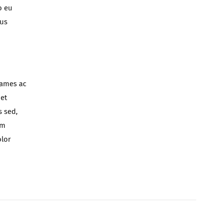
o eu
mus
fames ac
 et
s sed,
am
olor