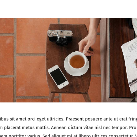
bus sit amet orci eget ultricies. Praesent posuere ante ut erat fring
m placerat metus mattis. Aenean dictum vitae nisl nec tempor. Pro
sem porttitor varius. Sed aliquet mi at libero ultrices consectetur.