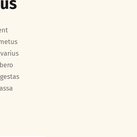
sus
ent
 metus
 varius
ibero
egestas
massa