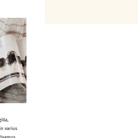
illa,
in varius
 Vivamus