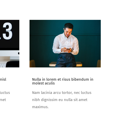
Nulla in lorem et risus bibendum in
nisl
molest aculis
Nam lacinia arcu tortor, nec luctus
luctus
nibh dignissim eu nulla sit amet
amet
maximus.