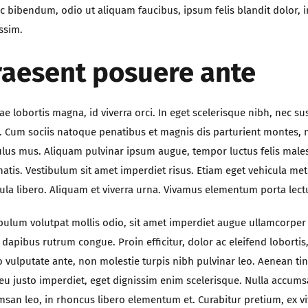
 bibendum, odio ut aliquam faucibus, ipsum felis blandit dolor, i
ssim.
raesent posuere ante
tae lobortis magna, id viverra orci. In eget scelerisque nibh, nec sus
. Cum sociis natoque penatibus et magnis dis parturient montes, 
ulus mus. Aliquam pulvinar ipsum augue, tempor luctus felis mal
atis. Vestibulum sit amet imperdiet risus. Etiam eget vehicula met
ula libero. Aliquam et viverra urna. Vivamus elementum porta lect
bulum volutpat mollis odio, sit amet imperdiet augue ullamcorper 
 dapibus rutrum congue. Proin efficitur, dolor ac eleifend lobortis,
o vulputate ante, non molestie turpis nibh pulvinar leo. Aenean ti
eu justo imperdiet, eget dignissim enim scelerisque. Nulla accum
san leo, in rhoncus libero elementum et. Curabitur pretium, ex vi