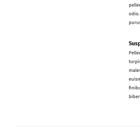
pelle
odio.
purus
Susp
Pelle
turpi
males
euism
finib
biben