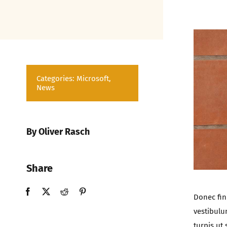
Categories:
Microsoft
,
News
By Oliver Rasch
Share
Donec fini
vestibulu
turpis ut 