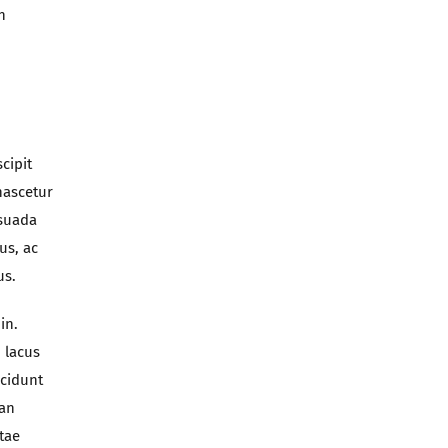
n
cipit
nascetur
esuada
us, ac
us.
in.
 lacus
ncidunt
san
tae