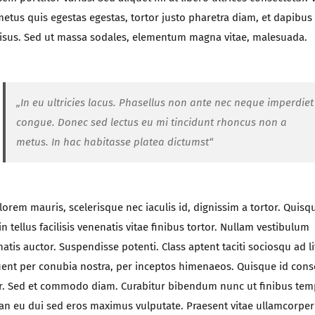
metus quis egestas egestas, tortor justo pharetra diam, et dapibu
isus. Sed ut massa sodales, elementum magna vitae, malesuada.
„In eu ultricies lacus. Phasellus non ante nec neque imperdiet
congue. Donec sed lectus eu mi tincidunt rhoncus non a
metus. In hac habitasse platea dictumst“
orem mauris, scelerisque nec iaculis id, dignissim a tortor. Quisq
in tellus facilisis venenatis vitae finibus tortor. Nullam vestibulum
atis auctor. Suspendisse potenti. Class aptent taciti sociosqu ad li
ent per conubia nostra, per inceptos himenaeos. Quisque id con
r. Sed et commodo diam. Curabitur bibendum nunc ut finibus tem
n eu dui sed eros maximus vulputate. Praesent vitae ullamcorper