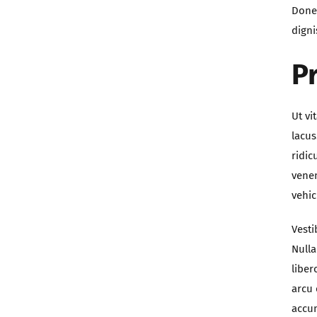
Donec
digni
P
Ut vi
lacus
ridic
venen
vehic
Vesti
Nulla
liber
arcu 
accum