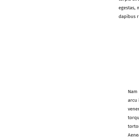
egestas, 
dapibus r
Nam l
arcu 
venen
torqu
torto
Aenea