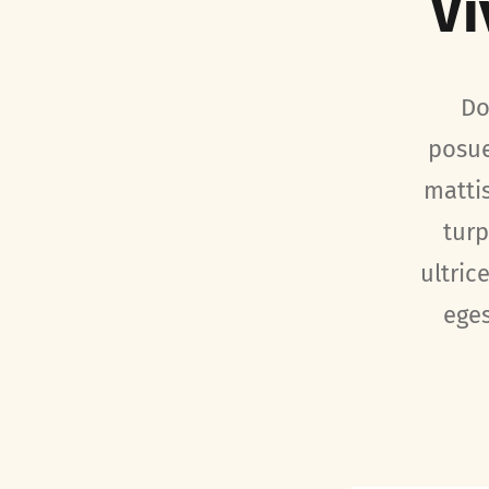
Vi
Do
posue
mattis
turp
ultric
eges