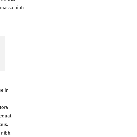
s massa nibh
ue in
tora
sequat
pus.
 nibh.