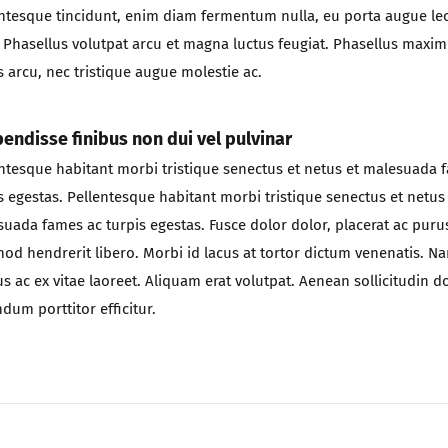
ntesque tincidunt, enim diam fermentum nulla, eu porta augue le
 Phasellus volutpat arcu et magna luctus feugiat. Phasellus maxi
 arcu, nec tristique augue molestie ac.
endisse finibus non dui vel pulvinar
ntesque habitant morbi tristique senectus et netus et malesuada 
s egestas. Pellentesque habitant morbi tristique senectus et netus
uada fames ac turpis egestas. Fusce dolor dolor, placerat ac puru
od hendrerit libero. Morbi id lacus at tortor dictum venenatis. N
us ac ex vitae laoreet. Aliquam erat volutpat. Aenean sollicitudin d
dum porttitor efficitur.